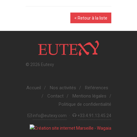
< Retour à la liste
© 2026 Eutexy
Accueil
Nos activités
Références
/
/
Contact
Mentions légales
/
/
/
Politique de confidentialité
info@eutexy.com
·
+33.4.91.13.45.24