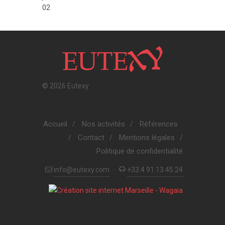
02
© 2026 Eutexy
Accueil
Nos activités
Références
/
/
Contact
Mentions légales
/
/
/
Politique de confidentialité
info@eutexy.com
·
+33.4.91.13.45.24